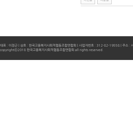
대표 : 이정근 | 상호 : 한국고용복지사회적협동조합연합회 | 사업자번호 : 312-82-19558 | 주소 : 서
copyrightⓒ2018 한국고용복지사회적협동조합연합회 all rights reserved.