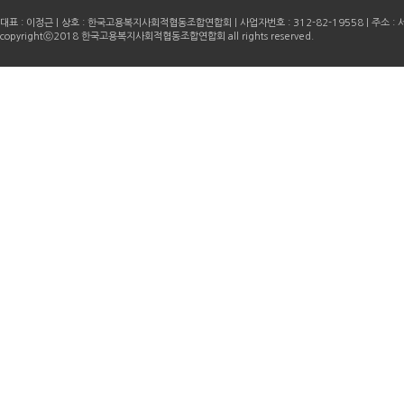
대표 : 이정근 | 상호 : 한국고용복지사회적협동조합연합회 | 사업자번호 : 312-82-19558 | 주소 : 서
copyrightⓒ2018 한국고용복지사회적협동조합연합회 all rights reserved.