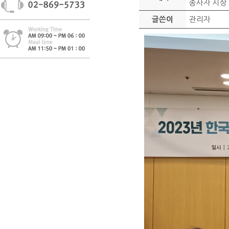
종사자 시상
관리자
글쓴이